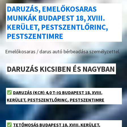
DARUZÁS, EMELŐKOSARAS
MUNKÁK BUDAPEST 18, XVIII.
KERÜLET, PESTSZENTLŐRINC,
PESTSZENTIMRE
Emelőkosaras / darus autó bérbeadása személyzettel.
DARUZÁS KICSIBEN ÉS NAGYBAN
DARUZÁS (KCR) 4,0 T-IG BUDAPEST 18, XVIII.
KERÜLET, PESTSZENTLŐRINC, PESTSZENTIMRE
TETŐMOSÁS BUDAPEST 18, XVIII. KERÜLET,