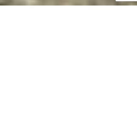
Magasan van? Daruval megoldjuk.
Gyorsan és biztonságosan
Daruzás árak Budapest 18, XVIII. kerület,
Pestszentlőrinc, Pestszentimre
D
aruzás Budapest 18, XVIII. kerület,
Pestszentlőrinc, Pestszentimre, 3,5 T-ig