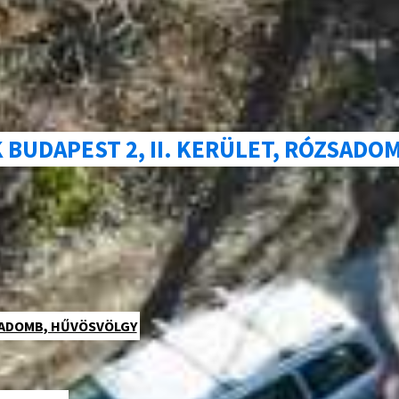
BUDAPEST 2, II. KERÜLET, RÓZSADO
ÓZSADOMB, HŰVÖSVÖLGY