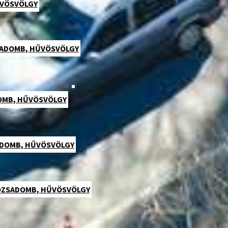
ŰVÖSVÖLGY
ZSADOMB, HŰVÖSVÖLGY
DOMB, HŰVÖSVÖLGY
SADOMB, HŰVÖSVÖLGY
 RÓZSADOMB, HŰVÖSVÖLGY