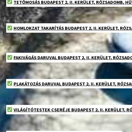
TETŐMOSÁS BUDAPEST 2, II. KERÜLET, RÓZSADOMB, H
HOMLOKZAT TAKARÍTÁS BUDAPEST 2, II. KERÜLET, RÓ
FAKIVÁGÁS DARUVAL BUDAPEST 2, II. KERÜLET, RÓZSA
PLAKÁTOZÁS DARUVAL BUDAPEST 2, II. KERÜLET, RÓZ
VILÁGÍTÓTESTEK CSERÉJE BUDAPEST 2, II. KERÜLET,