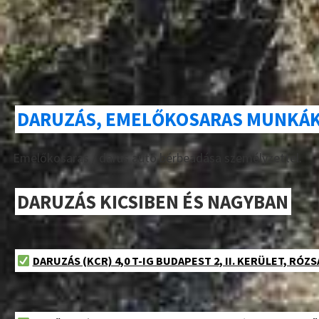
DARUZÁS, EMELŐKOSARAS MUNKÁK 
Emelőkosaras / darus autó bérbeadása személyzettel.
DARUZÁS KICSIBEN ÉS NAGYBAN
DARUZÁS (KCR) 4,0 T-IG BUDAPEST 2, II. KERÜLET, R