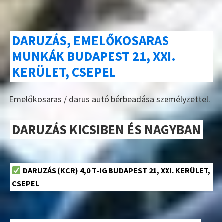
DARUZÁS, EMELŐKOSARAS
MUNKÁK BUDAPEST 21, XXI.
KERÜLET, CSEPEL
Emelőkosaras / darus autó bérbeadása személyzettel.
DARUZÁS KICSIBEN ÉS NAGYBAN
DARUZÁS (KCR) 4,0 T-IG BUDAPEST 21, XXI. KERÜLET,
CSEPEL