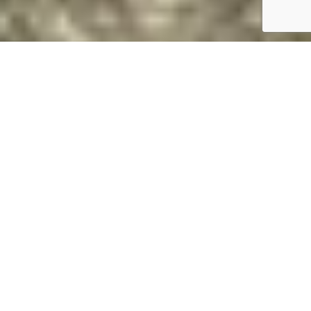
Magasan van? Daruval megoldjuk.
Gyorsan és biztonságosan
Daruzás árak Budapest 21, XXI. kerület, Csepel
D
aruzás Budapest 21, XXI. kerület, Csepel, 3,5 T-
ig