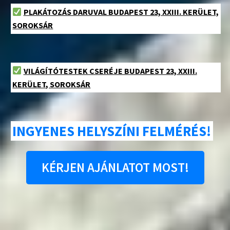
PLAKÁTOZÁS DARUVAL BUDAPEST 23, XXIII. KERÜLET,
SOROKSÁR
VILÁGÍTÓTESTEK CSERÉJE BUDAPEST 23, XXIII.
KERÜLET, SOROKSÁR
INGYENES HELYSZÍNI FELMÉRÉS!
KÉRJEN AJÁNLATOT MOST!