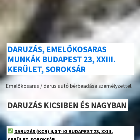
DARUZÁS, EMELŐKOSARAS
MUNKÁK BUDAPEST 23, XXIII.
KERÜLET, SOROKSÁR
Emelőkosaras / darus autó bérbeadása személyzettel.
DARUZÁS KICSIBEN ÉS NAGYBAN
DARUZÁS (KCR) 4,0 T-IG BUDAPEST 23, XXIII.
KERÜLET, SOROKSÁR