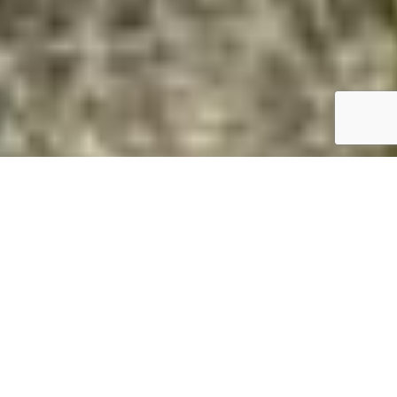
Magasan van? Daruval megoldjuk.
Gyorsan és biztonságosan