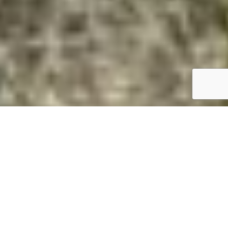
Magasan van? Daruval megoldjuk.
Gyorsan és biztonságosan