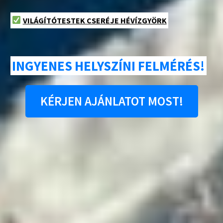
VILÁGÍTÓTESTEK CSERÉJE HÉVÍZGYÖRK
INGYENES HELYSZÍNI FELMÉRÉS!
KÉRJEN AJÁNLATOT MOST!