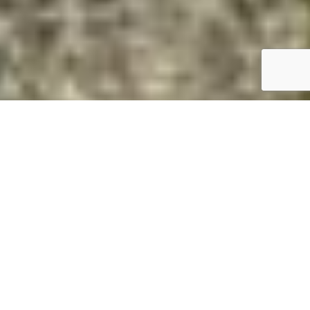
Magasan van? Daruval megoldjuk.
Gyorsan és biztonságosan
Daruzás árak Kocsér