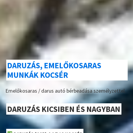
DARUZÁS, EMELŐKOSARAS
MUNKÁK KOCSÉR
Emelőkosaras / darus autó bérbeadása személyzettel.
DARUZÁS KICSIBEN ÉS NAGYBAN