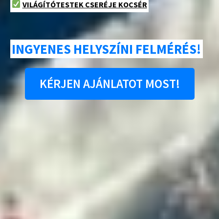
VILÁGÍTÓTESTEK CSERÉJE KOCSÉR
INGYENES HELYSZÍNI FELMÉRÉS!
KÉRJEN AJÁNLATOT MOST!