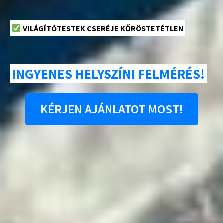
VILÁGÍTÓTESTEK CSERÉJE KŐRÖSTETÉTLEN
INGYENES HELYSZÍNI FELMÉRÉS!
KÉRJEN AJÁNLATOT MOST!