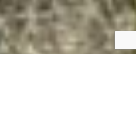
Magasan van? Daruval megoldjuk.
Gyorsan és biztonságosan