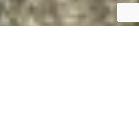
Magasan van? Daruval megoldjuk.
Gyorsan és biztonságosan
Daruzás árak Penc
D
aruzás Penc, 3,5 T-ig