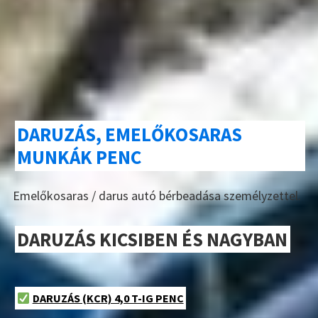
DARUZÁS, EMELŐKOSARAS
MUNKÁK PENC
Emelőkosaras / darus autó bérbeadása személyzettel.
DARUZÁS KICSIBEN ÉS NAGYBAN
DARUZÁS (KCR) 4,0 T-IG PENC