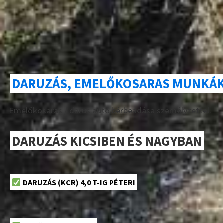
DARUZÁS, EMELŐKOSARAS MUNKÁK
Emelőkosaras / darus autó bérbeadása személyzettel.
DARUZÁS KICSIBEN ÉS NAGYBAN
DARUZÁS (KCR) 4,0 T-IG PÉTERI