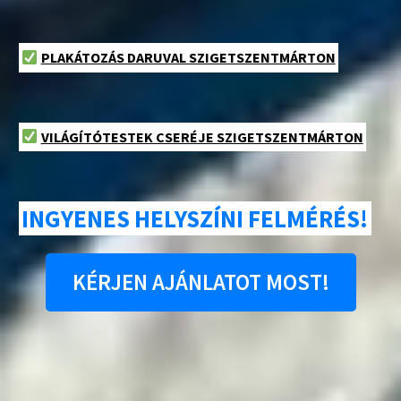
PLAKÁTOZÁS DARUVAL SZIGETSZENTMÁRTON
VILÁGÍTÓTESTEK CSERÉJE SZIGETSZENTMÁRTON
INGYENES HELYSZÍNI FELMÉRÉS!
KÉRJEN AJÁNLATOT MOST!