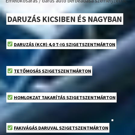
Emelőkosaras / darus autó bérbeadása személyzettel.
DARUZÁS KICSIBEN ÉS NAGYBAN
DARUZÁS (KCR) 4,0 T-IG SZIGETSZENTMÁRTON
TETŐMOSÁS SZIGETSZENTMÁRTON
HOMLOKZAT TAKARÍTÁS SZIGETSZENTMÁRTON
FAKIVÁGÁS DARUVAL SZIGETSZENTMÁRTON