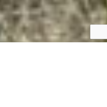
Magasan van? Daruval megoldjuk.
Gyorsan és biztonságosan