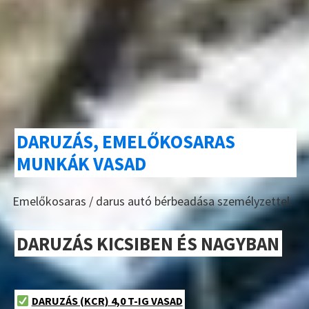
DARUZÁS, EMELŐKOSARAS
MUNKÁK VASAD
Emelőkosaras / darus autó bérbeadása személyzettel.
DARUZÁS KICSIBEN ÉS NAGYBAN
DARUZÁS (KCR) 4,0 T-IG VASAD