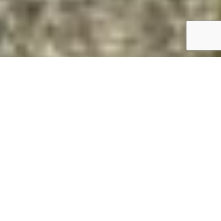
Magasan van? Daruval megoldjuk.
Gyorsan és biztonságosan
Daruzás árak Vasad